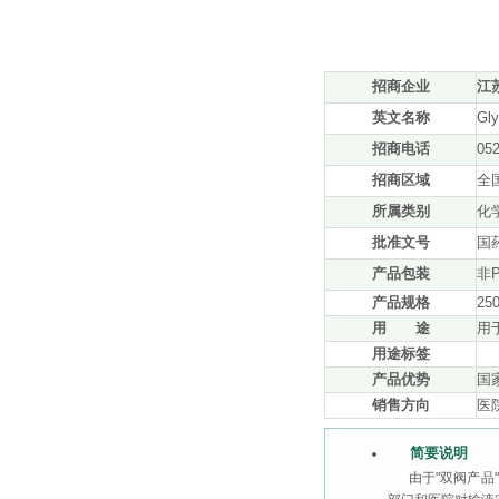
招商企业
江
英文名称
Gly
招商电话
05
招商区域
全
所属类别
化
批准文号
国药
产品包装
非
产品规格
25
用 途
用
用途标签
产品优势
国
销售方向
医
简要说明
由于"双阀产品"