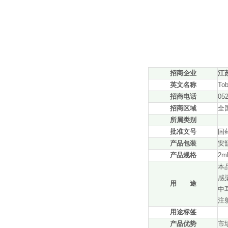
招商企业
江
英文名称
Tob
招商电话
05
招商区域
全
所属类别
批准文号
国药
产品包装
安
产品规格
2m
本
感
用 途
中
注
用途标签
产品优势
市